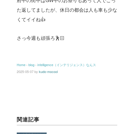
府中の街中はGW中のお祭りもあって人でごっ
た返してましたが、休日の都会は人も車も少な
くてイイね👍
さっ今週も頑張ろ🕺🏻
Home
›
blog
›
intelligence（インテリジェンス）なんス
2025-05-07
by
kudo-mocool
関連記事