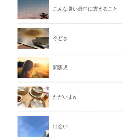
こんな暑い最中に震えること
今どき
問題児
ただいまw
出会い