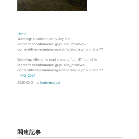
Home
›
: Undefined array key 0 in
Warning
/home/mocool/mocool.jp/public_html/wp-
on line
content/themes/minimaga-child/single.php
77
: Attempt to read property "cat_ID" on null in
Warning
/home/mocool/mocool.jp/public_html/wp-
on line
content/themes/minimaga-child/single.php
77
›
IMG_2584
2026-03-31
by
kudo-mocool
関連記事