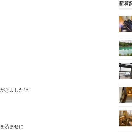
新着
きました^^;
を済ませに