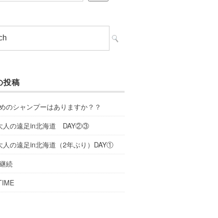
の投稿
めのシャンプーはありますか？？
大人の遠足in北海道 DAY②③
大人の遠足in北海道（2年ぶり）DAY①
継続
TIME