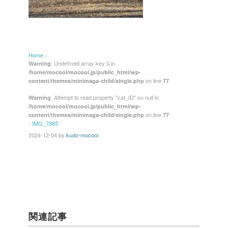
Home
›
: Undefined array key 0 in
Warning
/home/mocool/mocool.jp/public_html/wp-
on line
content/themes/minimaga-child/single.php
77
: Attempt to read property "cat_ID" on null in
Warning
/home/mocool/mocool.jp/public_html/wp-
on line
content/themes/minimaga-child/single.php
77
›
IMG_7985
2024-12-04
by
kudo-mocool
関連記事