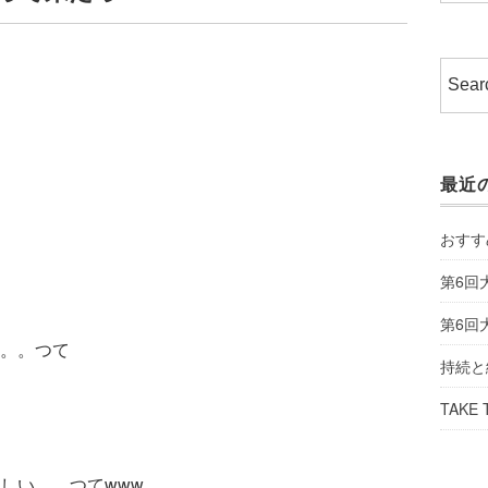
最近
おすす
第6回
第6回
。。つて
持続と
TAKE 
しい。。つてwww