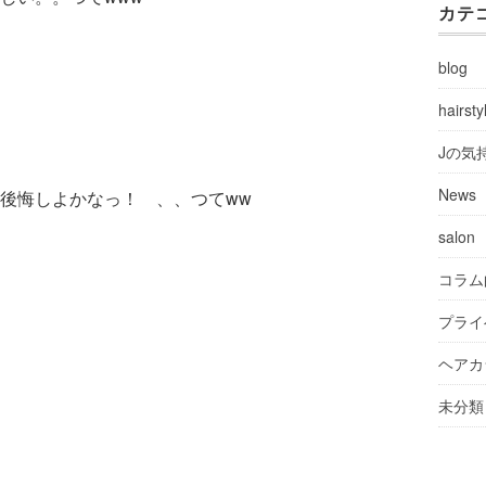
カテ
blog
hairsty
Jの気
News
後悔しよかなっ！ 、、つてww
salon
コラム
プライ
ヘアカ
未分類