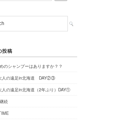
の投稿
めのシャンプーはありますか？？
大人の遠足in北海道 DAY②③
大人の遠足in北海道（2年ぶり）DAY①
継続
TIME