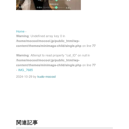
Home
›
: Undefined array key 0 in
Warning
/home/mocool/mocool.jp/public_html/wp-
on line
content/themes/minimaga-child/single.php
77
: Attempt to read property "cat_ID" on null in
Warning
/home/mocool/mocool.jp/public_html/wp-
on line
content/themes/minimaga-child/single.php
77
›
IMG_7685
2024-10-29
by
kudo-mocool
関連記事