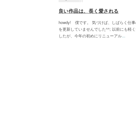
2017年12月14日
良い作品は、長く愛される
howdy! 僕です。 気づけば、しばらく仕
を更新していませんでした^^; 以前にも軽
したが、今年の初めにリニューアル
...