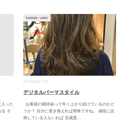
hairstyle
/
salon
2017年09月17日
デジタルパーマスタイル
に入った
お客様の期待値って年々上がり続けているのかど
る そ
うか？ 自分に置き換えれば簡単ですね。 値段に比
例している人もいれば 完成度
...