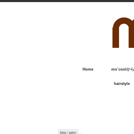
Home
mo’cool
hairstyle
blog
/
salon