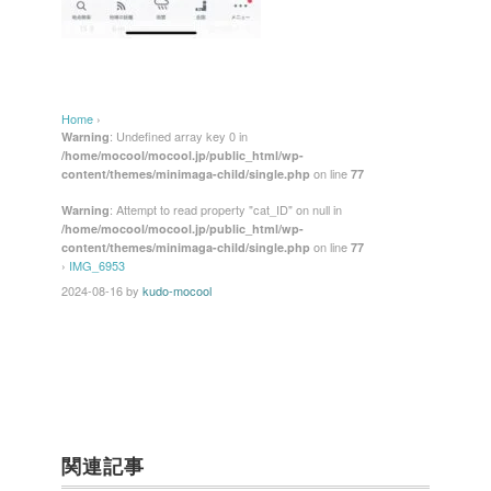
Home
›
: Undefined array key 0 in
Warning
/home/mocool/mocool.jp/public_html/wp-
on line
content/themes/minimaga-child/single.php
77
: Attempt to read property "cat_ID" on null in
Warning
/home/mocool/mocool.jp/public_html/wp-
on line
content/themes/minimaga-child/single.php
77
›
IMG_6953
2024-08-16
by
kudo-mocool
関連記事