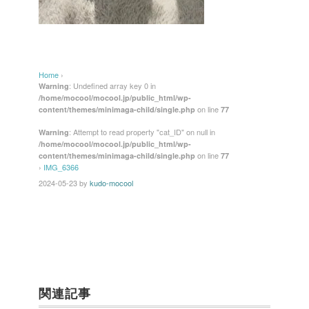
Home
›
: Undefined array key 0 in
Warning
/home/mocool/mocool.jp/public_html/wp-
on line
content/themes/minimaga-child/single.php
77
: Attempt to read property "cat_ID" on null in
Warning
/home/mocool/mocool.jp/public_html/wp-
on line
content/themes/minimaga-child/single.php
77
›
IMG_6366
2024-05-23
by
kudo-mocool
関連記事