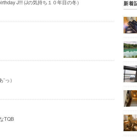
h birthday J!!! (Jの気持ち１０年目の冬）
新着
あ¨っ）
meなTQB