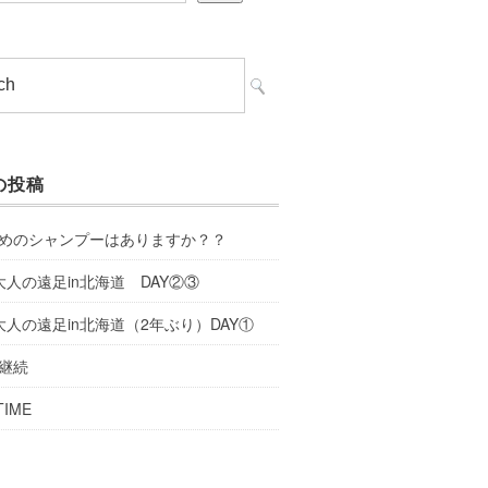
の投稿
めのシャンプーはありますか？？
大人の遠足in北海道 DAY②③
大人の遠足in北海道（2年ぶり）DAY①
継続
TIME