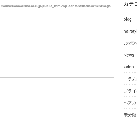
カテ
n
/home/mocool/mocool.jp/public_html/wp-content/themes/minimaga-
blog
hairsty
Jの気
News
salon
コラム
プライ
ヘアカ
未分類