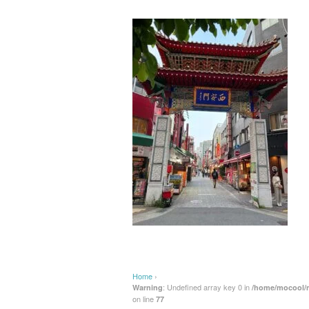
Home
›
: Undefined array key 0 in
Warning
/home/mocool/m
on line
77