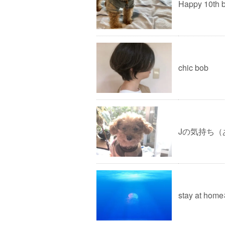
Happy 10t
chic bob
Jの気持ち（
stay at ho