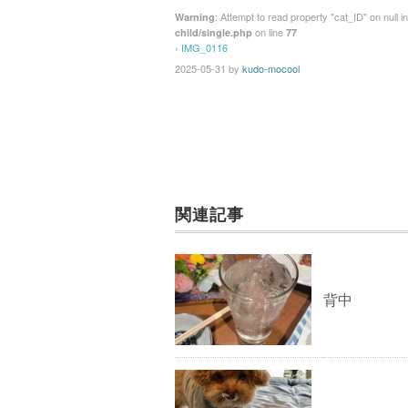
: Attempt to read property "cat_ID" on null i
Warning
on line
child/single.php
77
›
IMG_0116
2025-05-31
by
kudo-mocool
関連記事
背中