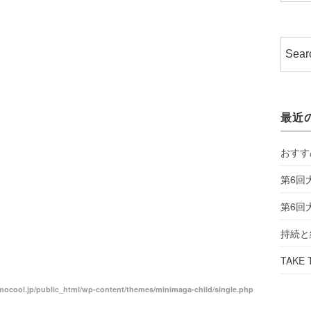
最近
おすす
第6回
第6回
持続と
TAKE 
ocool.jp/public_html/wp-content/themes/minimaga-child/single.php