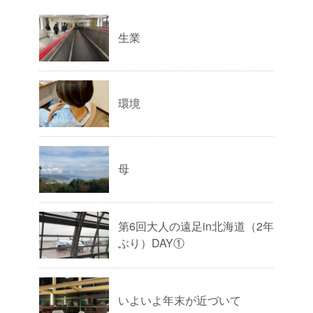
生業
環境
母
第6回大人の遠足in北海道（2年
ぶり）DAY①
いよいよ年末が近づいて