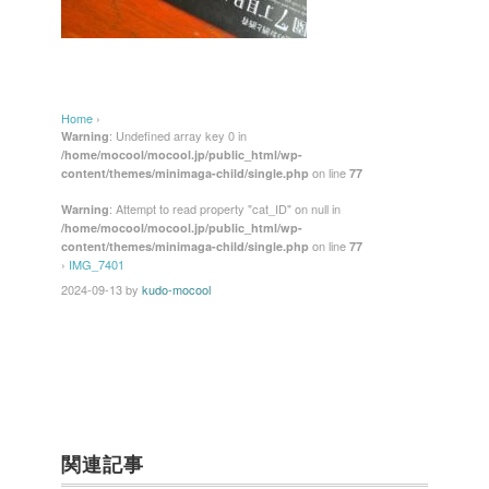
Home
›
: Undefined array key 0 in
Warning
/home/mocool/mocool.jp/public_html/wp-
on line
content/themes/minimaga-child/single.php
77
: Attempt to read property "cat_ID" on null in
Warning
/home/mocool/mocool.jp/public_html/wp-
on line
content/themes/minimaga-child/single.php
77
›
IMG_7401
2024-09-13
by
kudo-mocool
関連記事