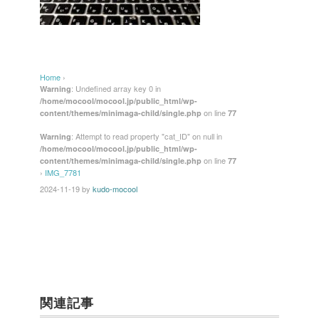
Home
›
: Undefined array key 0 in
Warning
/home/mocool/mocool.jp/public_html/wp-
on line
content/themes/minimaga-child/single.php
77
: Attempt to read property "cat_ID" on null in
Warning
/home/mocool/mocool.jp/public_html/wp-
on line
content/themes/minimaga-child/single.php
77
›
IMG_7781
2024-11-19
by
kudo-mocool
関連記事