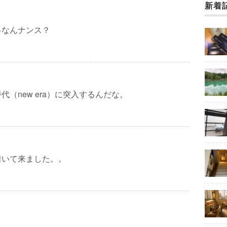
新着
っなんナンス？
代（new era）に突入するんだな。
着いて来ました。。