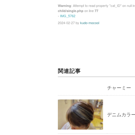
: Attempt to read property "cat_ID" on null i
Warning
on line
child/single.php
77
›
IMG_5762
2024-02-27
by
kudo-mocool
関連記事
チャーミー
デニムカラ