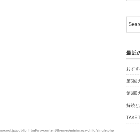
最近
おすす
第6回
第6回
持続と
TAKE 
ocool.jp/public_html/wp-content/themes/minimaga-child/single.php