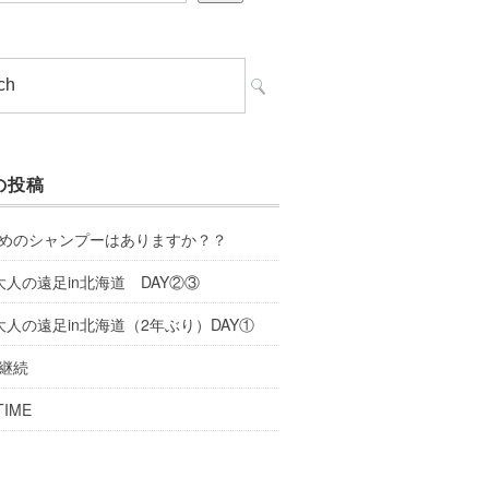
の投稿
めのシャンプーはありますか？？
大人の遠足in北海道 DAY②③
大人の遠足in北海道（2年ぶり）DAY①
継続
TIME