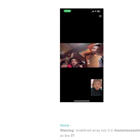
Home
›
: Undefined array key 0 in
Warning
/home/mocool/m
on line
77