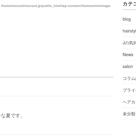
カテ
n
/home/mocool/mocool.jp/public_html/wp-content/themes/minimaga-
blog
hairsty
Jの気
News
salon
コラム
プライ
ヘアカ
未分類
ーな夏です。