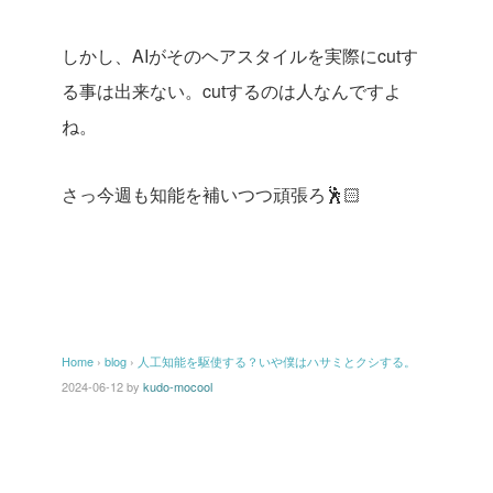
しかし、AIがそのヘアスタイルを実際にcutす
る事は出来ない。cutするのは人なんですよ
ね。
さっ今週も知能を補いつつ頑張ろ🕺🏻
Home
›
blog
›
人工知能を駆使する？いや僕はハサミとクシする。
2024-06-12
by
kudo-mocool