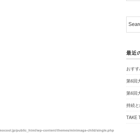
最近
おすす
第6回
第6回
持続と
TAKE 
ocool.jp/public_html/wp-content/themes/minimaga-child/single.php