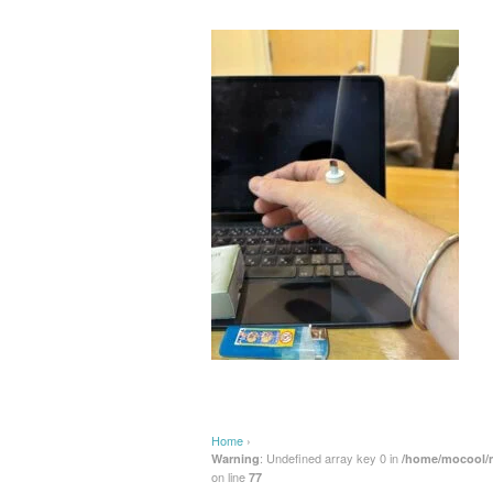
Home
›
: Undefined array key 0 in
Warning
/home/mocool/m
on line
77