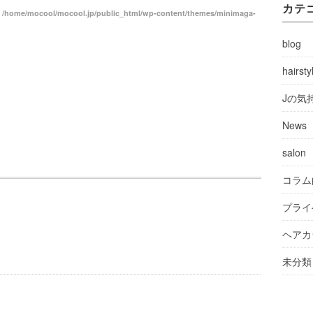
カテ
n
/home/mocool/mocool.jp/public_html/wp-content/themes/minimaga-
blog
hairsty
Jの気
News
salon
コラム
プライ
ヘアカ
未分類