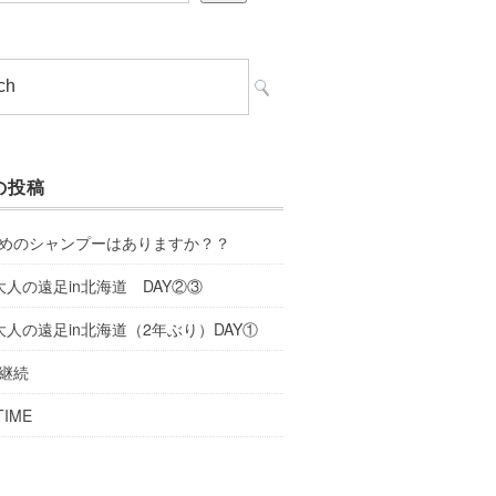
の投稿
めのシャンプーはありますか？？
大人の遠足in北海道 DAY②③
大人の遠足in北海道（2年ぶり）DAY①
継続
TIME