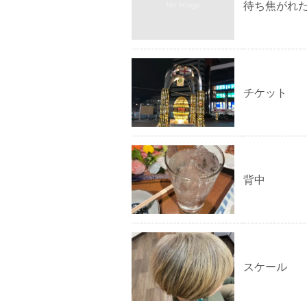
待ち焦がれ
チケット
背中
スケール