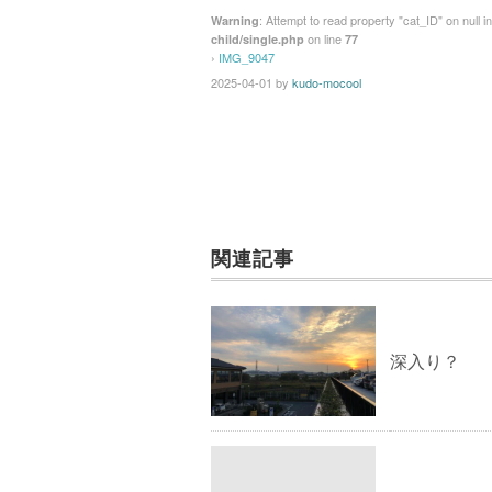
: Attempt to read property "cat_ID" on null i
Warning
on line
child/single.php
77
›
IMG_9047
2025-04-01
by
kudo-mocool
関連記事
深入り？