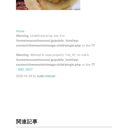
Home
›
: Undefined array key 0 in
Warning
/home/mocool/mocool.jp/public_html/wp-
on line
content/themes/minimaga-child/single.php
77
: Attempt to read property "cat_ID" on null in
Warning
/home/mocool/mocool.jp/public_html/wp-
on line
content/themes/minimaga-child/single.php
77
›
IMG_9227
2025-04-29
by
kudo-mocool
関連記事