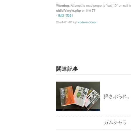
: Attempt to read property "cat_ID" on null i
Warning
on line
child/single.php
77
›
IMG_5361
2024-01-01
by
kudo-mocool
関連記事
揺さぶられ
ガムシャラ