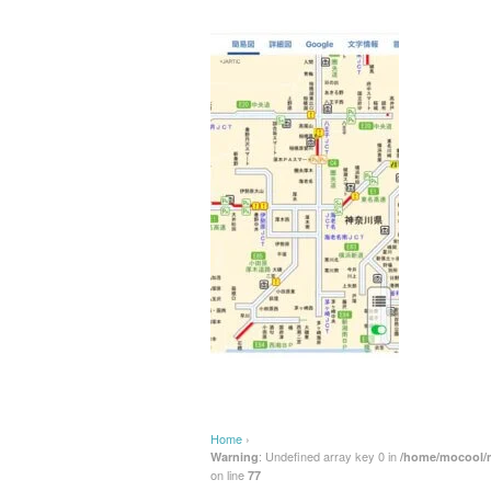
Home
›
: Undefined array key 0 in
Warning
/home/mocool/m
on line
77