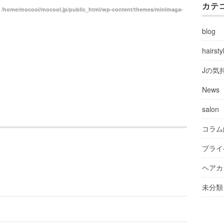
カテ
n
/home/mocool/mocool.jp/public_html/wp-content/themes/minimaga-
blog
hairsty
Jの気
News
salon
コラム
プライ
。
ヘアカ
未分類