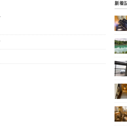
新着
ー
フ