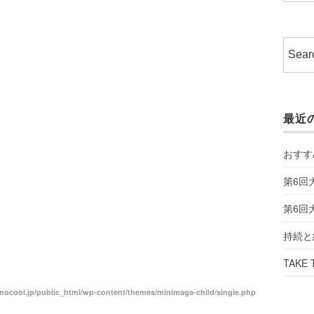
最近
おすす
第6回
第6回
持続と
TAKE 
ocool.jp/public_html/wp-content/themes/minimaga-child/single.php