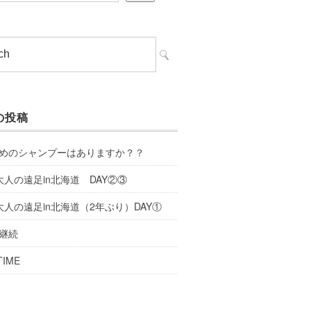
の投稿
めのシャンプーはありますか？？
大人の遠足in北海道 DAY②③
大人の遠足in北海道（2年ぶり）DAY①
継続
TIME