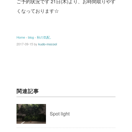
ご予約状況です
21日(木)より、お時間取りやす
くなっております☆
Home
›
blog
›
秋の気配。
2017-09-15
by
kudo-mocool
関連記事
Spot light