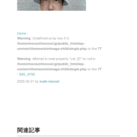
Home
›
: Undefined array key 0 in
Warning
/home/mocool/mocool.jp/public_html/wp-
on line
content/themes/minimaga-child/single.php
77
: Attempt to read property "cat_ID" on null in
Warning
/home/mocool/mocool.jp/public_html/wp-
on line
content/themes/minimaga-child/single.php
77
›
IMG_8755
2025-02-21
by
kudo-mocool
関連記事