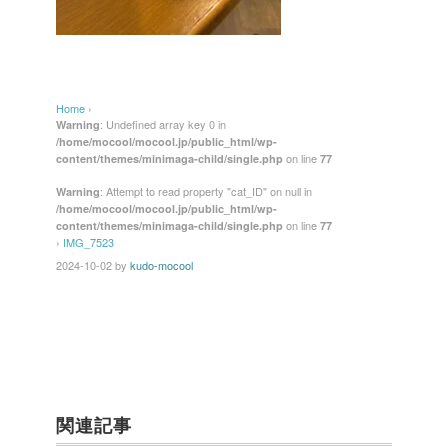
Home
›
: Undefined array key 0 in
Warning
/home/mocool/mocool.jp/public_html/wp-
on line
content/themes/minimaga-child/single.php
77
: Attempt to read property "cat_ID" on null in
Warning
/home/mocool/mocool.jp/public_html/wp-
on line
content/themes/minimaga-child/single.php
77
›
IMG_7523
2024-10-02
by
kudo-mocool
関連記事