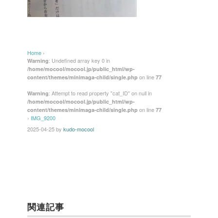
Home
›
: Undefined array key 0 in
Warning
/home/mocool/mocool.jp/public_html/wp-
on line
content/themes/minimaga-child/single.php
77
: Attempt to read property "cat_ID" on null in
Warning
/home/mocool/mocool.jp/public_html/wp-
on line
content/themes/minimaga-child/single.php
77
›
IMG_9200
2025-04-25
by
kudo-mocool
関連記事