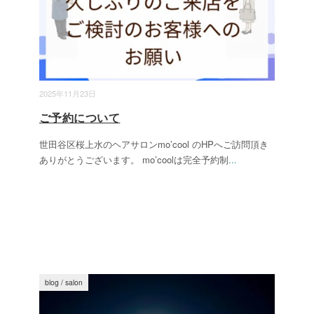
2025年11月23日
ご予約について
世田谷区桜上水のヘアサロンmo’cool のHPへご訪問頂き
ありがとうございます。 mo’coolは完全予約制
...
blog
/
salon