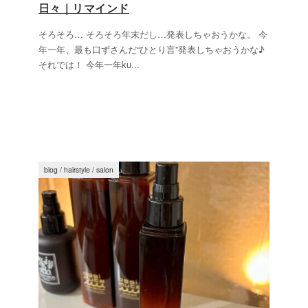
日々｜リマインド
そろそろ… そろそろ年末だし…発表しちゃおうかな。 今
年一年、最も口ずさんだ“ひとり言”発表しちゃおうかな♪
それでは！ 今年一年ku
...
blog
/
hairstyle
/
salon