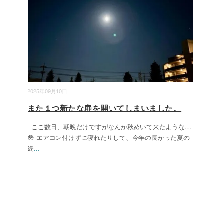
2025年09月10日
また１つ新たな扉を開いてしまいました。
ここ数日、朝晩だけですがなんか秋めいて来たような…
😳 エアコン付けずに寝れたりして、今年の長かった夏の
終
...