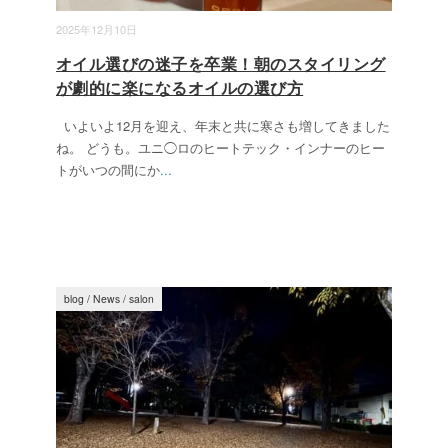
2025年12月10日
オイル選びの迷子を卒業！朝のスタイリング
が劇的に楽になるオイルの選び方
いよいよ12月を迎え、年末と共に寒さも増してきました
ね。 どうも。ユニ◯ロのヒートテック・インナーのヒー
トがいつの間にか
...
blog
/
News
/
salon