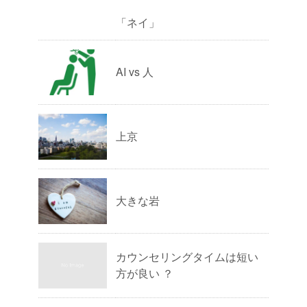
「ネイ」
AI vs 人
上京
大きな岩
カウンセリングタイムは短い
方が良い ？