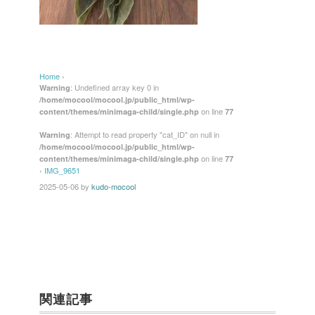
Home
›
: Undefined array key 0 in
Warning
/home/mocool/mocool.jp/public_html/wp-
on line
content/themes/minimaga-child/single.php
77
: Attempt to read property "cat_ID" on null in
Warning
/home/mocool/mocool.jp/public_html/wp-
on line
content/themes/minimaga-child/single.php
77
›
IMG_9651
2025-05-06
by
kudo-mocool
関連記事