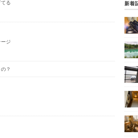
育てる
新着
テージ
うの？