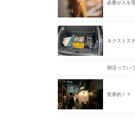
必要が人を
ネクストス
朝活ってい
世界的！？