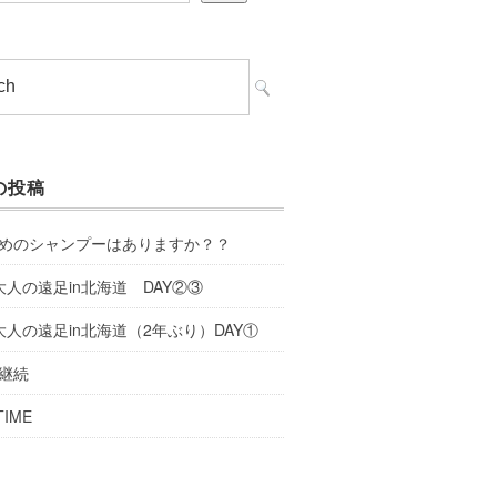
の投稿
めのシャンプーはありますか？？
大人の遠足in北海道 DAY②③
大人の遠足in北海道（2年ぶり）DAY①
継続
TIME