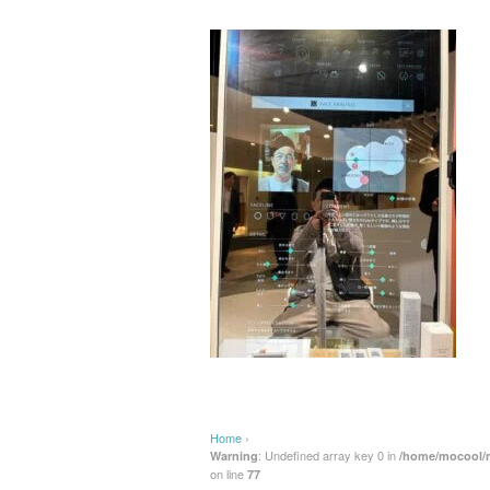
Home
›
: Undefined array key 0 in
Warning
/home/mocool/m
on line
77