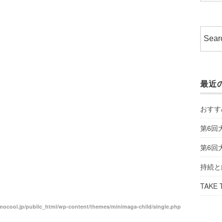
最近
おすす
第6回
第6回
持続と
TAKE 
ocool.jp/public_html/wp-content/themes/minimaga-child/single.php