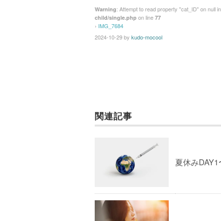
: Attempt to read property "cat_ID" on null i
Warning
on line
child/single.php
77
›
IMG_7684
2024-10-29
by
kudo-mocool
関連記事
夏休みDAY1