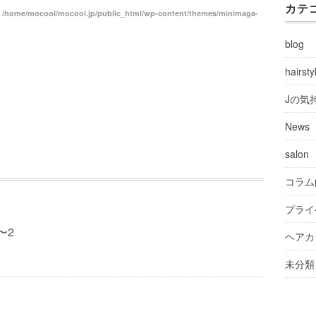
カテ
n
/home/mocool/mocool.jp/public_html/wp-content/themes/minimaga-
blog
hairsty
Jの気
News
salon
コラム
プライ
〜2
ヘアカ
未分類