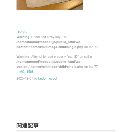
Home
›
: Undefined array key 0 in
Warning
/home/mocool/mocool.jp/public_html/wp-
on line
content/themes/minimaga-child/single.php
77
: Attempt to read property "cat_ID" on null in
Warning
/home/mocool/mocool.jp/public_html/wp-
on line
content/themes/minimaga-child/single.php
77
›
IMG_1588
2025-12-01
by
kudo-mocool
関連記事