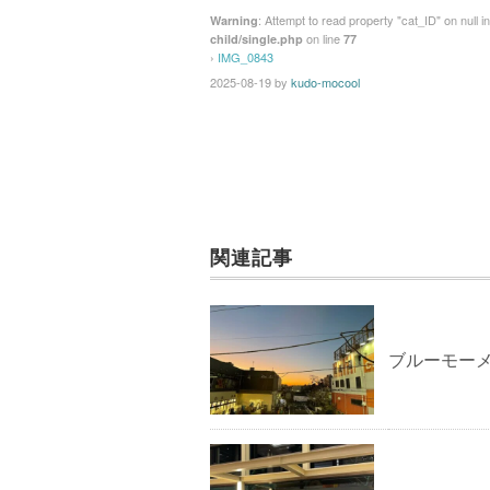
: Attempt to read property "cat_ID" on null i
Warning
on line
child/single.php
77
›
IMG_0843
2025-08-19
by
kudo-mocool
関連記事
ブルーモー