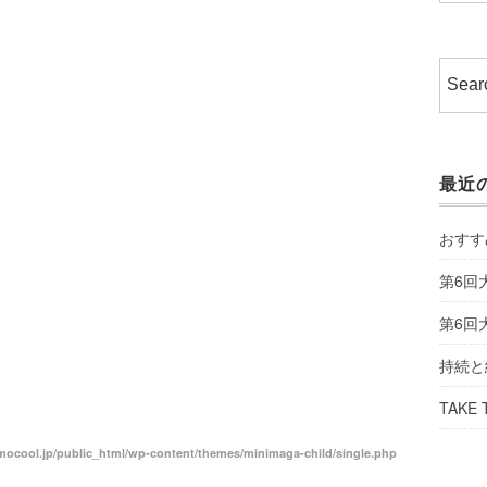
最近
おすす
第6回
第6回
持続と
TAKE 
ocool.jp/public_html/wp-content/themes/minimaga-child/single.php