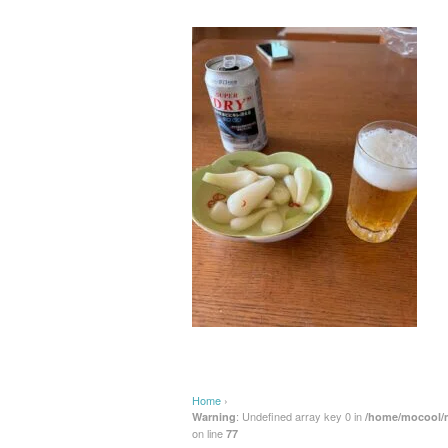
Home
›
: Undefined array key 0 in
Warning
/home/mocool/m
on line
77