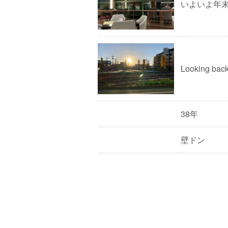
いよいよ年
Looking bac
38年
壁ドン