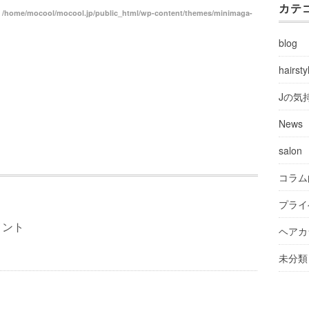
カテ
n
/home/mocool/mocool.jp/public_html/wp-content/themes/minimaga-
blog
hairsty
Jの気
News
salon
コラム
プライ
メント
ヘアカ
未分類