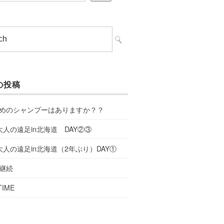
の投稿
めのシャンプーはありますか？？
大人の遠足in北海道 DAY②③
大人の遠足in北海道（2年ぶり）DAY①
継続
TIME