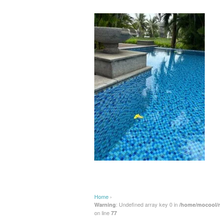
Home
›
: Undefined array key 0 in
Warning
/home/mocool/m
on line
77