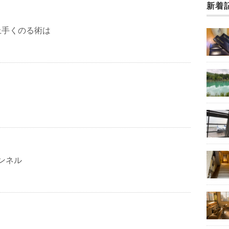
新着
上手くのる術は
。
ャンネル