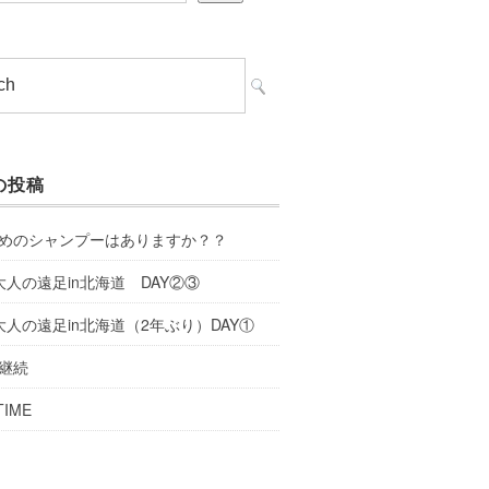
の投稿
めのシャンプーはありますか？？
大人の遠足in北海道 DAY②③
大人の遠足in北海道（2年ぶり）DAY①
継続
TIME