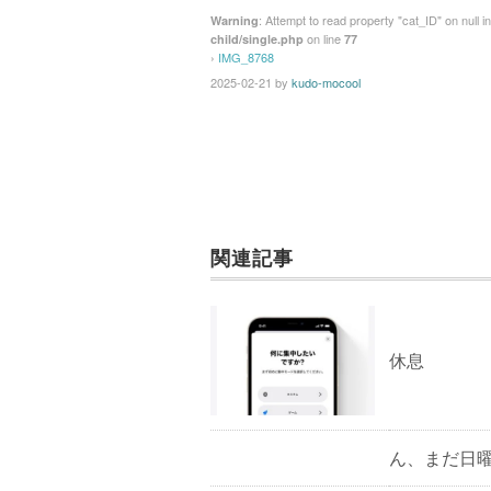
: Attempt to read property "cat_ID" on null i
Warning
on line
child/single.php
77
›
IMG_8768
2025-02-21
by
kudo-mocool
関連記事
休息
ん、まだ日