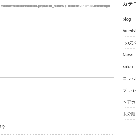
カテ
n
/home/mocool/mocool.jp/public_html/wp-content/themes/minimaga-
blog
hairsty
Jの気
News
salon
コラム
プライ
ヘアカ
未分類
曜？