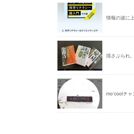
情報の波に
揺さぶられ
mo’coolチ