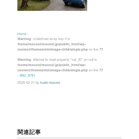
Home
›
: Undefined array key 0 in
Warning
/home/mocool/mocool.jp/public_html/wp-
on line
content/themes/minimaga-child/single.php
77
: Attempt to read property "cat_ID" on null in
Warning
/home/mocool/mocool.jp/public_html/wp-
on line
content/themes/minimaga-child/single.php
77
›
IMG_8781
2025-02-21
by
kudo-mocool
関連記事