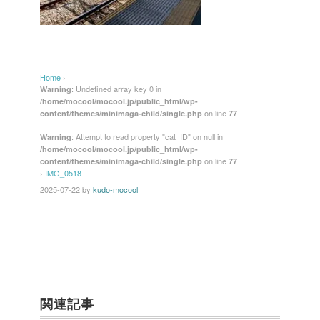
Home
›
: Undefined array key 0 in
Warning
/home/mocool/mocool.jp/public_html/wp-
on line
content/themes/minimaga-child/single.php
77
: Attempt to read property "cat_ID" on null in
Warning
/home/mocool/mocool.jp/public_html/wp-
on line
content/themes/minimaga-child/single.php
77
›
IMG_0518
2025-07-22
by
kudo-mocool
関連記事