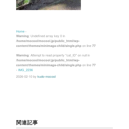
Home
›
: Undefined array key 0 in
Warning
/home/mocool/mocool.jp/public_html/wp-
on line
content/themes/minimaga-child/single.php
77
: Attempt to read property "cat_ID" on null in
Warning
/home/mocool/mocool.jp/public_html/wp-
on line
content/themes/minimaga-child/single.php
77
›
IMG_2236
2026-02-10
by
kudo-mocool
関連記事