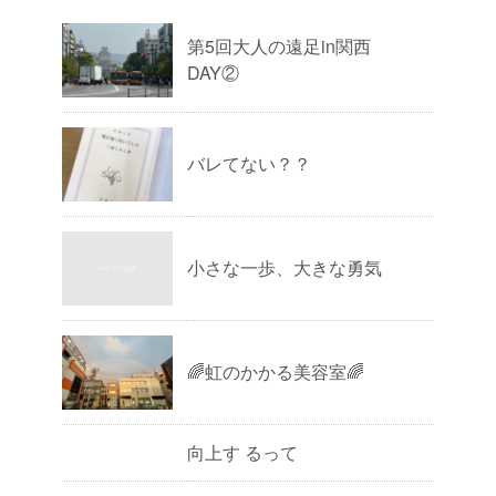
第5回大人の遠足in関西
DAY②
バレてない？？
小さな一歩、大きな勇気
🌈虹のかかる美容室🌈
向上す るって