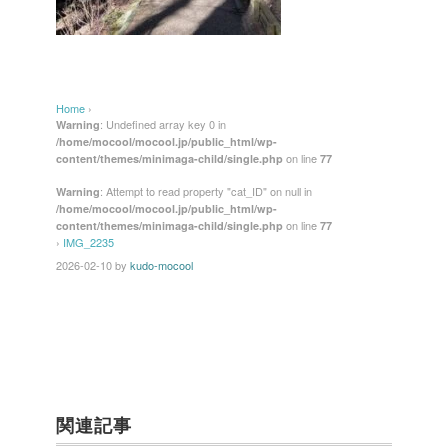
Home
›
: Undefined array key 0 in
Warning
/home/mocool/mocool.jp/public_html/wp-
on line
content/themes/minimaga-child/single.php
77
: Attempt to read property "cat_ID" on null in
Warning
/home/mocool/mocool.jp/public_html/wp-
on line
content/themes/minimaga-child/single.php
77
›
IMG_2235
2026-02-10
by
kudo-mocool
関連記事