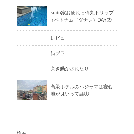
kudo家お疲れっ弾丸トリップ
inベトナム（ダナン）DAY③
レビュー
街ブラ
突き動かされたり
高級ホテルのパジャマは寝心
地が良いって話①
検索