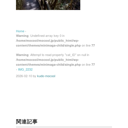
Home
›
: Undefined array key 0 in
Warning
/home/mocool/mocool.jp/public_html/wp-
on line
content/themes/minimaga-child/single.php
77
: Attempt to read property "cat_ID" on null in
Warning
/home/mocool/mocool.jp/public_html/wp-
on line
content/themes/minimaga-child/single.php
77
›
IMG_2232
2026-02-10
by
kudo-mocool
関連記事