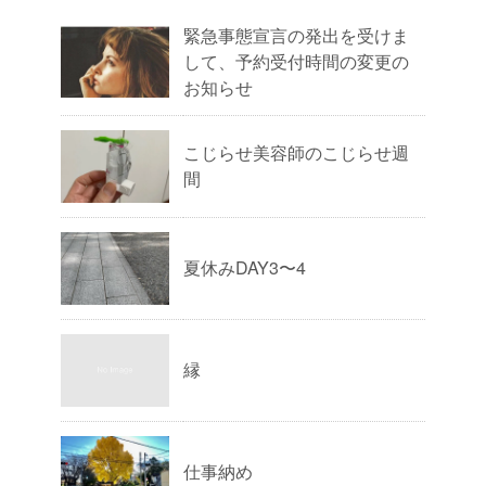
緊急事態宣言の発出を受けま
して、予約受付時間の変更の
お知らせ
こじらせ美容師のこじらせ週
間
夏休みDAY3〜4
縁
仕事納め