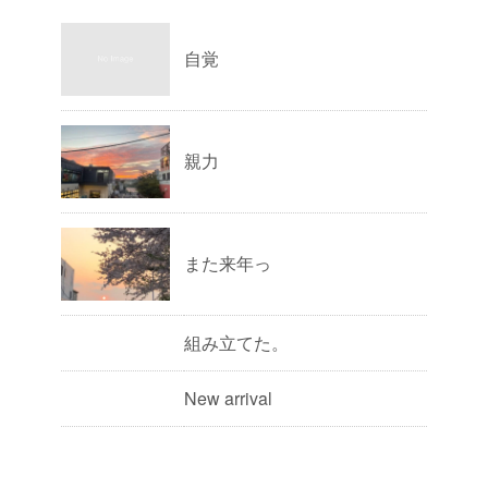
自覚
親力
また来年っ
組み立てた。
New arrival