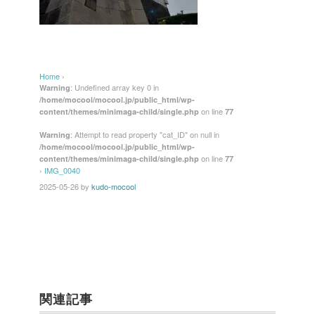
Home
›
: Undefined array key 0 in
Warning
/home/mocool/mocool.jp/public_html/wp-
on line
content/themes/minimaga-child/single.php
77
: Attempt to read property "cat_ID" on null in
Warning
/home/mocool/mocool.jp/public_html/wp-
on line
content/themes/minimaga-child/single.php
77
›
IMG_0040
2025-05-26
by
kudo-mocool
関連記事