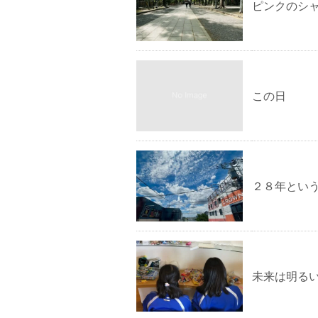
ピンクのシ
この日
２８年とい
未来は明る