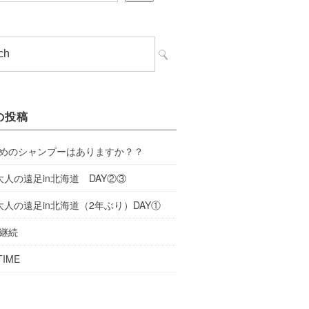
の投稿
めのシャンプーはありますか？？
大人の遠足in北海道 DAY②③
大人の遠足in北海道（2年ぶり）DAY①
継続
TIME