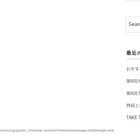
最近
おすす
第6回
第6回
持続と
TAKE 
ocool.jp/public_html/wp-content/themes/minimaga-child/single.php