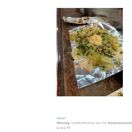
Home
›
: Undefined array key 0 in
Warning
/home/mocool/m
on line
77