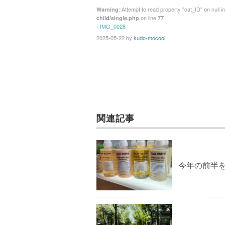
: Attempt to read property "cat_ID" on null i
Warning
on line
child/single.php
77
›
IMG_0028
2025-05-22
by
kudo-mocool
関連記事
今年の前半