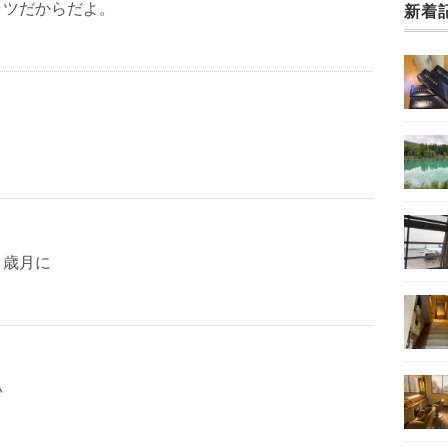
ャツだからだよ。
新着
う歳月に
い