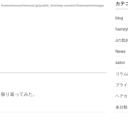
カテ
n
/home/mocool/mocool.jp/public_html/wp-content/themes/minimaga-
blog
hairsty
Jの気
News
salon
コラム
プライ
を振り返ってみた。
ヘアカ
未分類