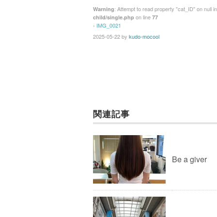
: Attempt to read property "cat_ID" on null i
Warning
on line
child/single.php
77
›
IMG_0021
2025-05-22
by
kudo-mocool
関連記事
Be a giver