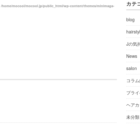
カテ
n
/home/mocool/mocool.jp/public_html/wp-content/themes/minimaga-
blog
hairsty
Jの気
News
salon
コラム
プライ
ヘアカ
未分類