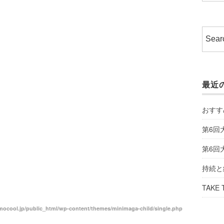
最近
おすす
第6回
第6回
持続と
TAKE 
ocool.jp/public_html/wp-content/themes/minimaga-child/single.php