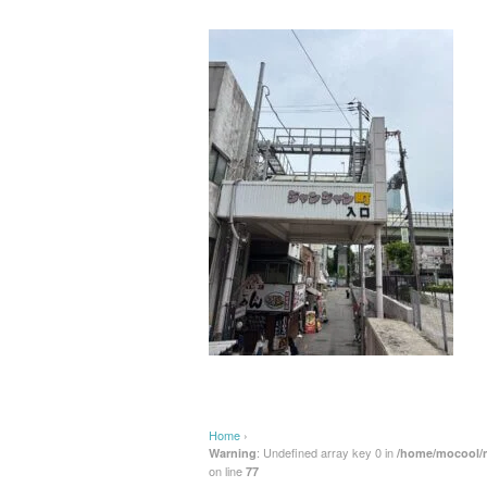
Home
›
: Undefined array key 0 in
Warning
/home/mocool/m
on line
77