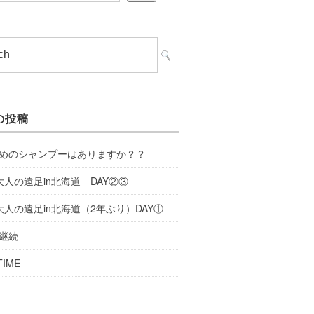
の投稿
めのシャンプーはありますか？？
大人の遠足in北海道 DAY②③
大人の遠足in北海道（2年ぶり）DAY①
継続
TIME