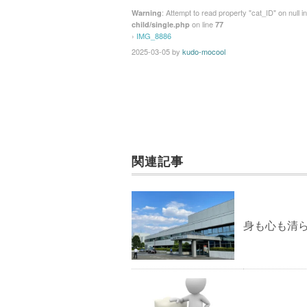
: Attempt to read property "cat_ID" on null i
Warning
on line
child/single.php
77
›
IMG_8886
2025-03-05
by
kudo-mocool
関連記事
身も心も清