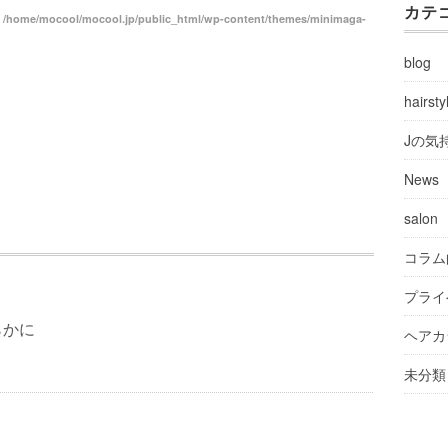
カテ
n
/home/mocool/mocool.jp/public_html/wp-content/themes/minimaga-
blog
hairsty
Jの気
News
salon
コラム
プライ
らかに
ヘアカ
未分類