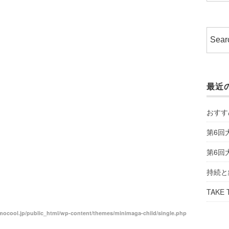
最近
おすす
第6回
第6回
持続と
TAKE 
ocool.jp/public_html/wp-content/themes/minimaga-child/single.php