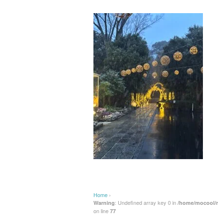
Home
›
: Undefined array key 0 in
Warning
/home/mocool/m
on line
77