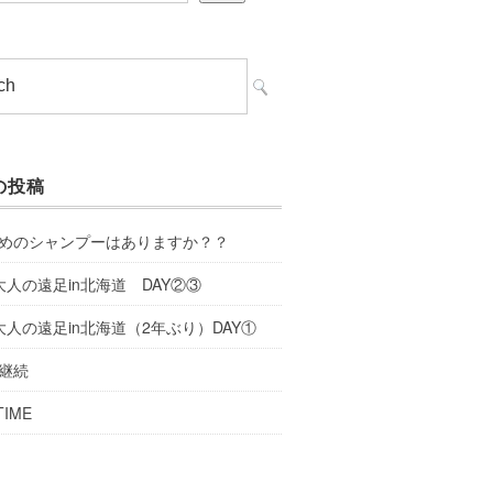
の投稿
めのシャンプーはありますか？？
大人の遠足in北海道 DAY②③
大人の遠足in北海道（2年ぶり）DAY①
継続
TIME