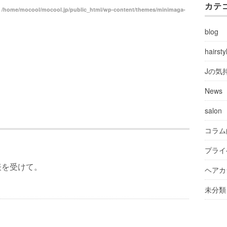
カテ
n
/home/mocool/mocool.jp/public_html/wp-content/themes/minimaga-
blog
hairsty
Jの気
News
salon
コラム
プライ
表を受けて。
ヘアカ
未分類