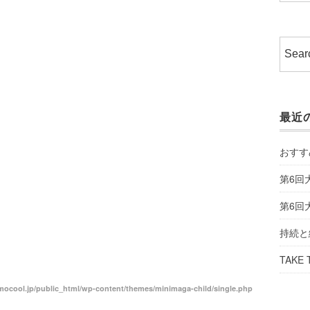
最近
おすす
第6回
第6回
持続と
TAKE 
ocool.jp/public_html/wp-content/themes/minimaga-child/single.php