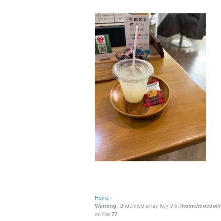
Home
›
: Undefined array key 0 in
Warning
/home/mocool/m
on line
77