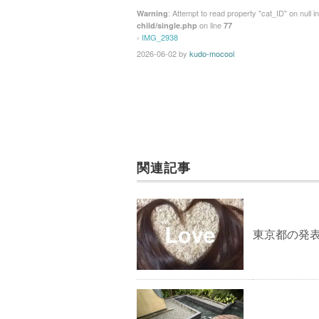
: Attempt to read property "cat_ID" on null i
Warning
on line
child/single.php
77
›
IMG_2938
2026-06-02
by
kudo-mocool
関連記事
東京都の発