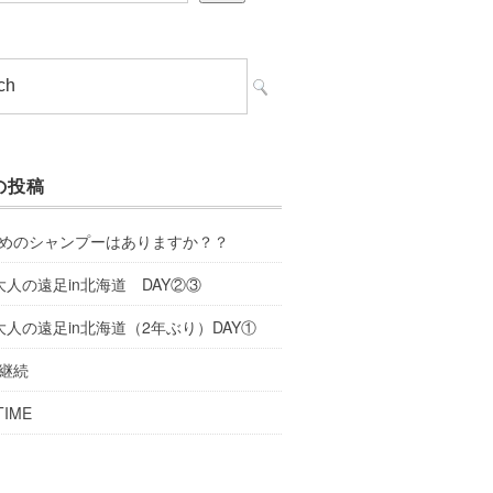
の投稿
めのシャンプーはありますか？？
大人の遠足in北海道 DAY②③
大人の遠足in北海道（2年ぶり）DAY①
継続
TIME