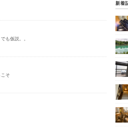
新着
までも仮説。。
らこそ