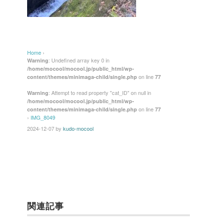
Home
›
: Undefined array key 0 in
Warning
/home/mocool/mocool.jp/public_html/wp-
on line
content/themes/minimaga-child/single.php
77
: Attempt to read property "cat_ID" on null in
Warning
/home/mocool/mocool.jp/public_html/wp-
on line
content/themes/minimaga-child/single.php
77
›
IMG_8049
2024-12-07
by
kudo-mocool
関連記事